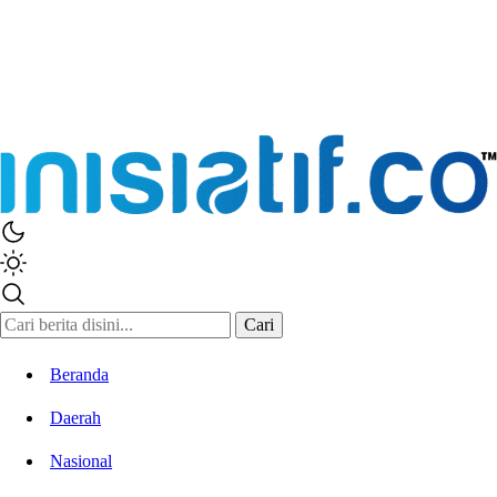
Inisiatif.co
Stay Connected Stay Informed
Cari
Beranda
Daerah
Nasional