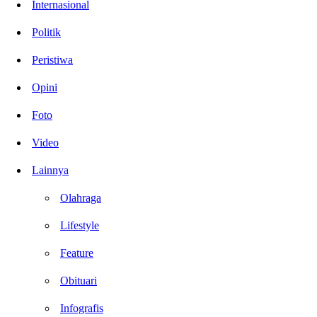
Internasional
Politik
Peristiwa
Opini
Foto
Video
Lainnya
Olahraga
Lifestyle
Feature
Obituari
Infografis