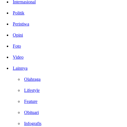
Internasional
Politik
Peristiwa
Opini
Foto
Video
Lainnya
Olahraga
Lifestyle
Feature
Obituari
Infografis