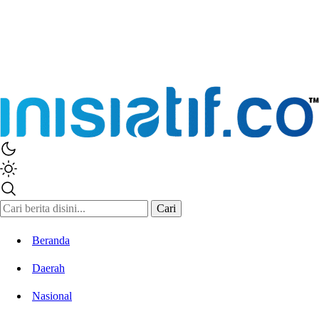
Inisiatif.co
Stay Connected Stay Informed
Cari
Beranda
Daerah
Nasional