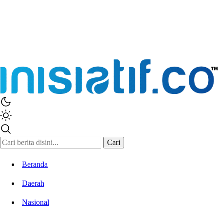
Inisiatif.co
Stay Connected Stay Informed
Cari
Beranda
Daerah
Nasional