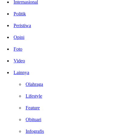
Internasional
Politik
Peristiwa
Opini
Foto
Video
Lainnya
Olahraga
Lifestyle
Feature
Obituari
Infografis