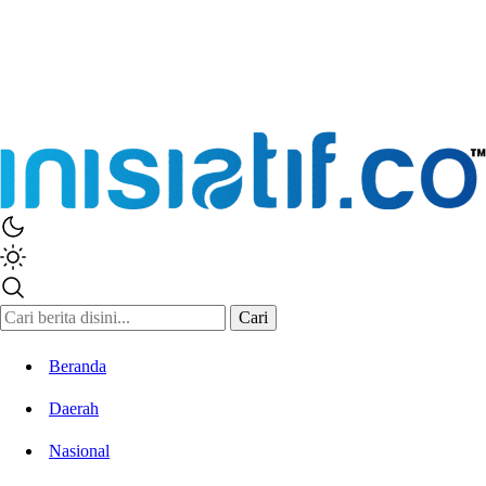
Inisiatif.co
Stay Connected Stay Informed
Cari
Beranda
Daerah
Nasional