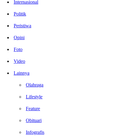
Internasional
Politik
Peristiwa
Opini
Foto
Video
Lainnya
Olahraga
Lifestyle
Feature
Obituari
Infografis