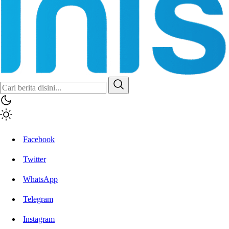
Inisiatif.co
Stay Connected Stay Informed
Facebook
Twitter
WhatsApp
Telegram
Instagram