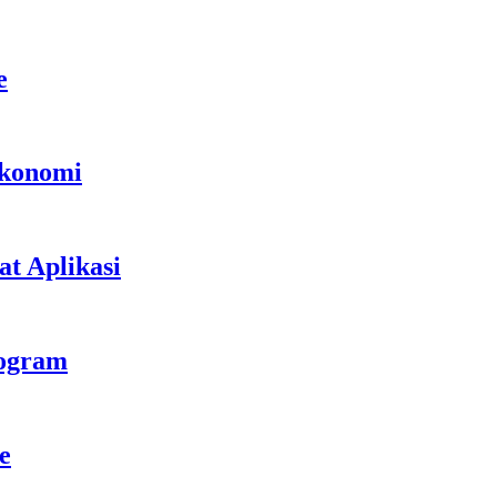
e
Ekonomi
t Aplikasi
rogram
e