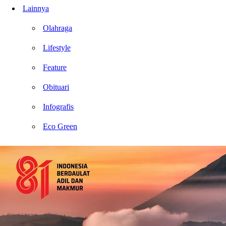
Lainnya
Olahraga
Lifestyle
Feature
Obituari
Infografis
Eco Green