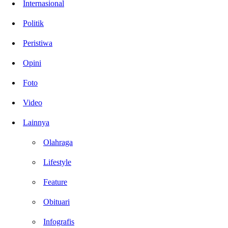
Internasional
Politik
Peristiwa
Opini
Foto
Video
Lainnya
Olahraga
Lifestyle
Feature
Obituari
Infografis