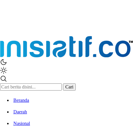
Inisiatif.co
Stay Connected Stay Informed
Cari
Beranda
Daerah
Nasional