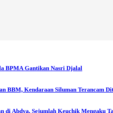
la BPMA Gantikan Nasri Djalal
sian BBM, Kendaraan Siluman Terancam Di
an di Abdya, Sejumlah Keuchik Mengaku T