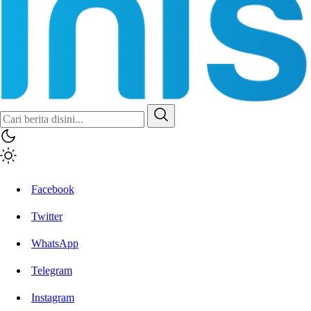
Inisiatif.co
Stay Connected Stay Informed
Facebook
Twitter
WhatsApp
Telegram
Instagram