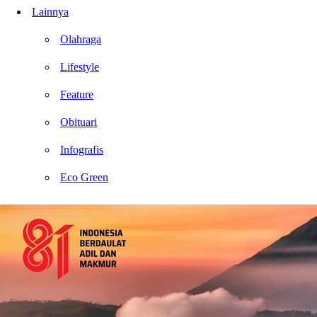
Lainnya
Olahraga
Lifestyle
Feature
Obituari
Infografis
Eco Green