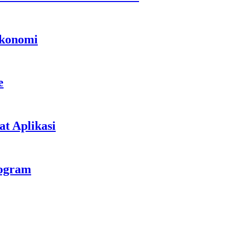
Ekonomi
e
t Aplikasi
rogram