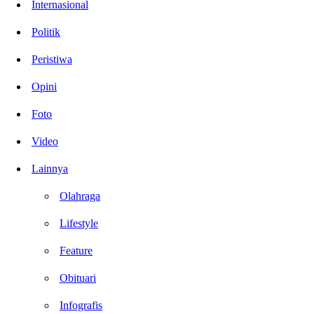
Internasional
Politik
Peristiwa
Opini
Foto
Video
Lainnya
Olahraga
Lifestyle
Feature
Obituari
Infografis