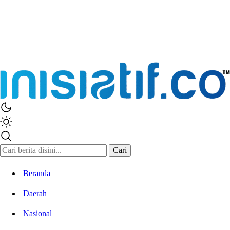
Inisiatif.co
Stay Connected Stay Informed
Cari
Beranda
Daerah
Nasional