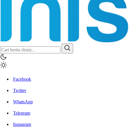
Inisiatif.co
Stay Connected Stay Informed
Facebook
Twitter
WhatsApp
Telegram
Instagram