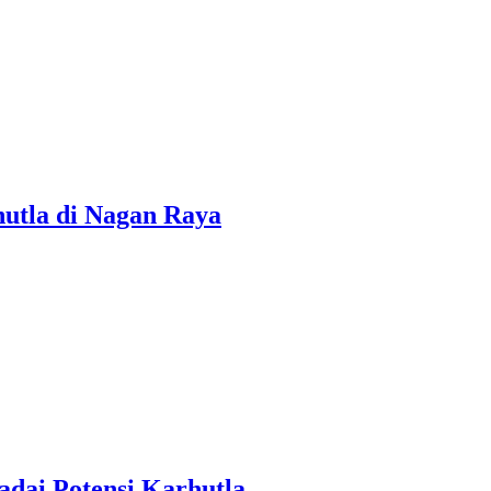
utla di Nagan Raya
dai Potensi Karhutla