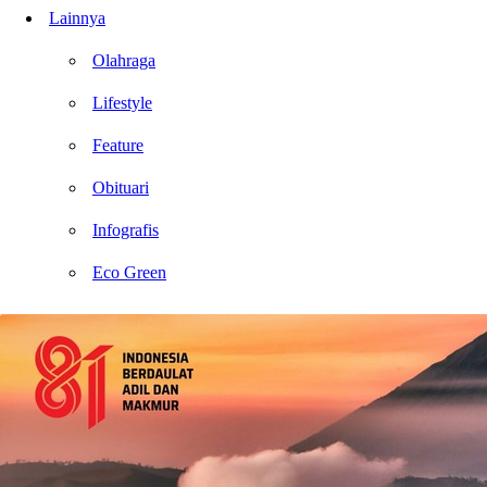
Lainnya
Olahraga
Lifestyle
Feature
Obituari
Infografis
Eco Green