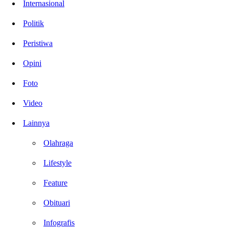
Internasional
Politik
Peristiwa
Opini
Foto
Video
Lainnya
Olahraga
Lifestyle
Feature
Obituari
Infografis