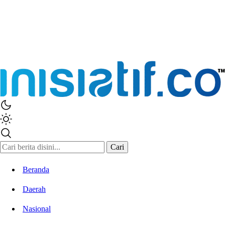
Inisiatif.co
Stay Connected Stay Informed
Cari
Beranda
Daerah
Nasional