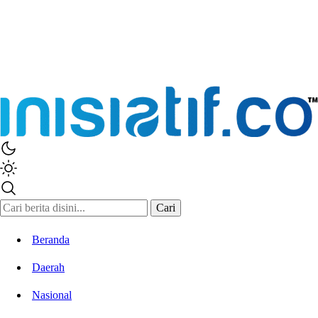
Inisiatif.co
Stay Connected Stay Informed
Cari
Beranda
Daerah
Nasional