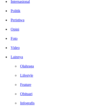
Internasional
Politik
Peristiwa
Opini
Foto
Video
Lainnya
Olahraga
Lifestyle
Feature
Obituari
Infografis