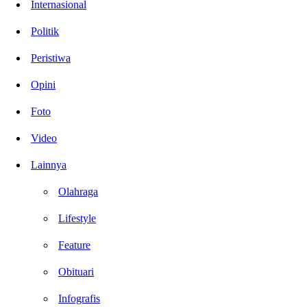
Internasional
Politik
Peristiwa
Opini
Foto
Video
Lainnya
Olahraga
Lifestyle
Feature
Obituari
Infografis