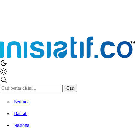
Inisiatif.co
Stay Connected Stay Informed
Cari
Beranda
Daerah
Nasional