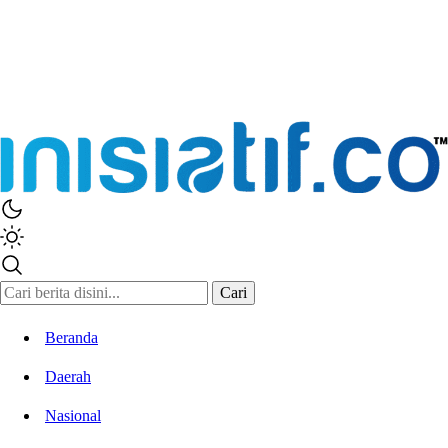
Inisiatif.co
Stay Connected Stay Informed
Cari
Beranda
Daerah
Nasional