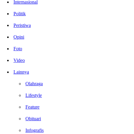
Internasional
Politik
Peristiwa
Opini
Foto
Video
Lainnya
Olahraga
Lifestyle
Feature
Obituari
Infografis