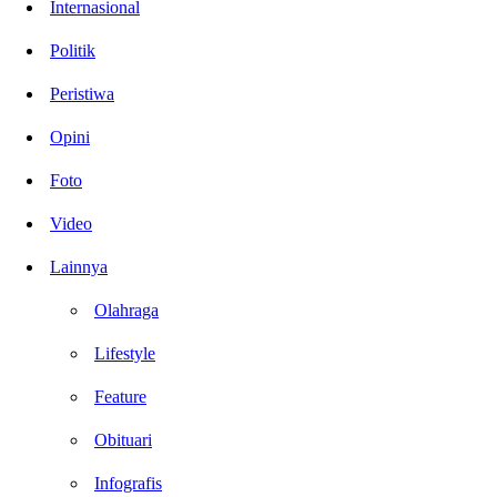
Internasional
Politik
Peristiwa
Opini
Foto
Video
Lainnya
Olahraga
Lifestyle
Feature
Obituari
Infografis