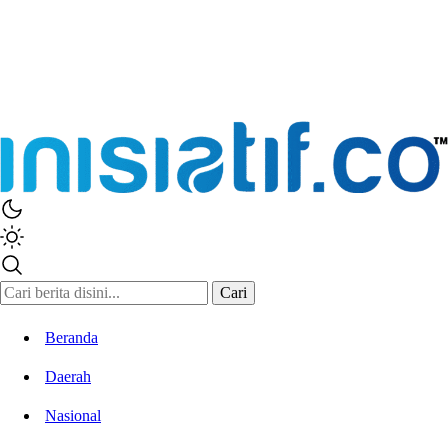
Inisiatif.co
Stay Connected Stay Informed
Cari
Beranda
Daerah
Nasional