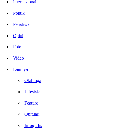
Internasional
Politik
Peristiwa
Opini
Foto
Video
Lainnya
Olahraga
Lifestyle
Feature
Obituari
Infografis