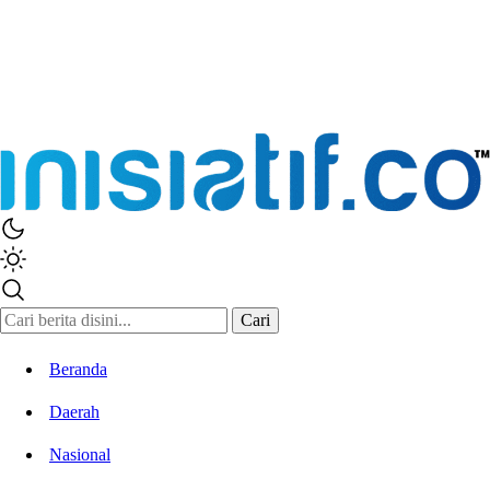
Inisiatif.co
Stay Connected Stay Informed
Cari
Beranda
Daerah
Nasional