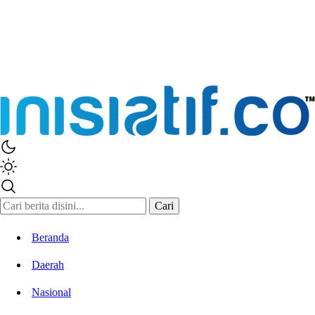
Inisiatif.co
Stay Connected Stay Informed
Cari
Beranda
Daerah
Nasional