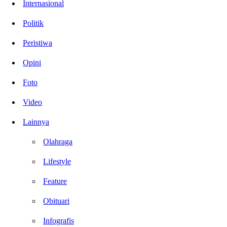
Internasional
Politik
Peristiwa
Opini
Foto
Video
Lainnya
Olahraga
Lifestyle
Feature
Obituari
Infografis