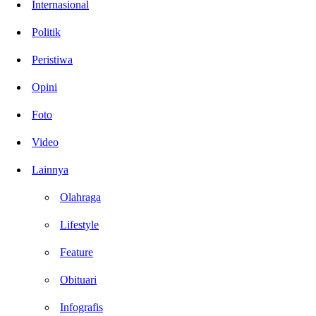
Internasional
Politik
Peristiwa
Opini
Foto
Video
Lainnya
Olahraga
Lifestyle
Feature
Obituari
Infografis