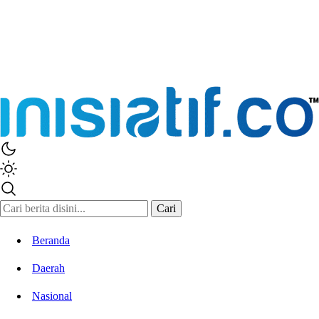
Inisiatif.co
Stay Connected Stay Informed
Cari
Beranda
Daerah
Nasional