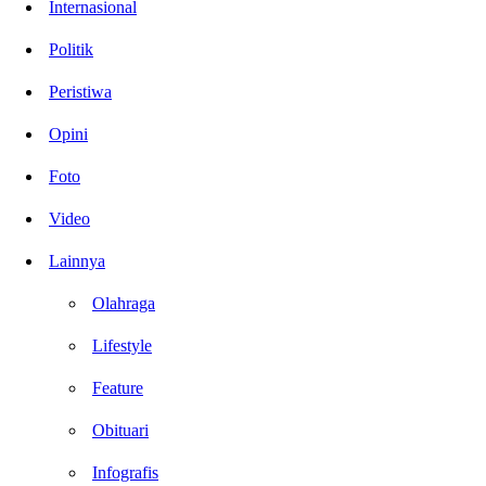
Internasional
Politik
Peristiwa
Opini
Foto
Video
Lainnya
Olahraga
Lifestyle
Feature
Obituari
Infografis