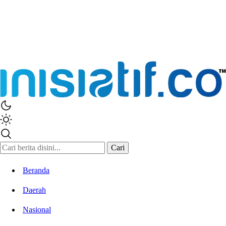
Inisiatif.co
Stay Connected Stay Informed
Cari
Beranda
Daerah
Nasional