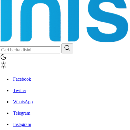
Inisiatif.co
Stay Connected Stay Informed
Facebook
Twitter
WhatsApp
Telegram
Instagram