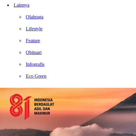
Lainnya
Olahraga
Lifestyle
Feature
Obituari
Infografis
Eco Green