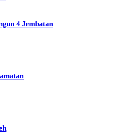
ngun 4 Jembatan
camatan
eh