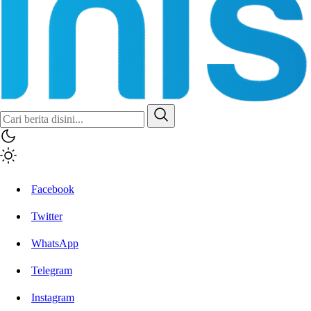
Inisiatif.co
Stay Connected Stay Informed
Facebook
Twitter
WhatsApp
Telegram
Instagram