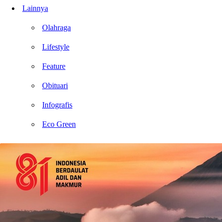
Lainnya
Olahraga
Lifestyle
Feature
Obituari
Infografis
Eco Green