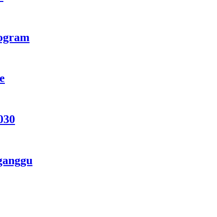
rogram
e
030
ganggu