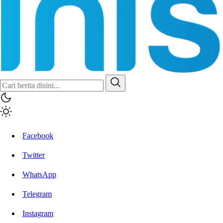
Inisiatif.co
Stay Connected Stay Informed
Facebook
Twitter
WhatsApp
Telegram
Instagram