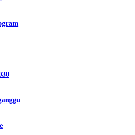
rogram
030
ganggu
e