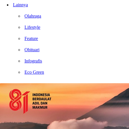
Lainnya
Olahraga
Lifestyle
Feature
Obituari
Infografis
Eco Green