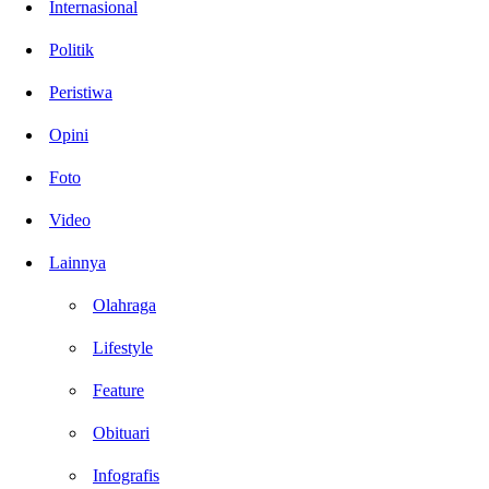
Internasional
Politik
Peristiwa
Opini
Foto
Video
Lainnya
Olahraga
Lifestyle
Feature
Obituari
Infografis