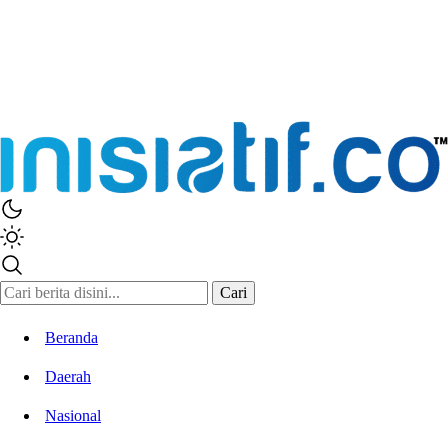
Inisiatif.co
Stay Connected Stay Informed
Cari
Beranda
Daerah
Nasional