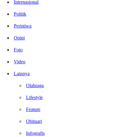
Internasional
Politik
Peristiwa
Opini
Foto
Video
Lainnya
Olahraga
Lifestyle
Feature
Obituari
Infografis