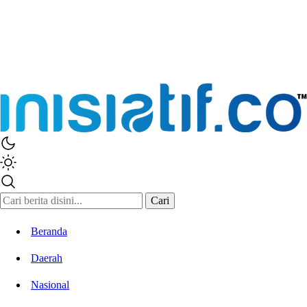
Inisiatif.co
Stay Connected Stay Informed
Cari
Beranda
Daerah
Nasional