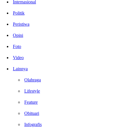
Internasional
Politik
Peristiwa
Opini
Foto
Video
Lainnya
Olahraga
Lifestyle
Feature
Obituari
Infografis