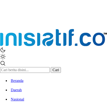
Inisiatif.co
Stay Connected Stay Informed
Cari
Beranda
Daerah
Nasional