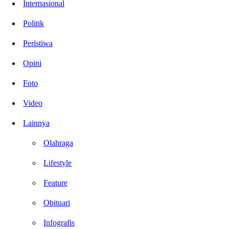
Internasional
Politik
Peristiwa
Opini
Foto
Video
Lainnya
Olahraga
Lifestyle
Feature
Obituari
Infografis