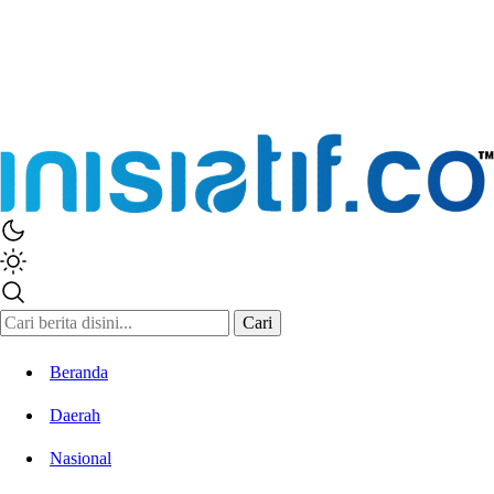
Inisiatif.co
Stay Connected Stay Informed
Cari
Beranda
Daerah
Nasional