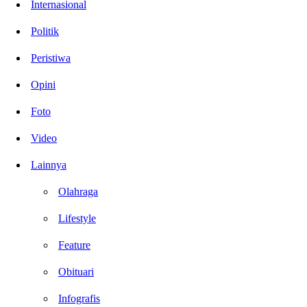
Internasional
Politik
Peristiwa
Opini
Foto
Video
Lainnya
Olahraga
Lifestyle
Feature
Obituari
Infografis