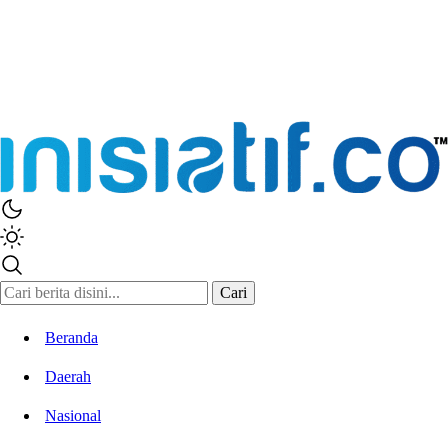
Inisiatif.co
Stay Connected Stay Informed
Cari
Beranda
Daerah
Nasional