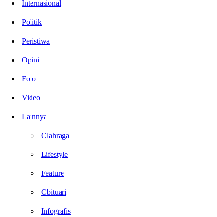
Internasional
Politik
Peristiwa
Opini
Foto
Video
Lainnya
Olahraga
Lifestyle
Feature
Obituari
Infografis