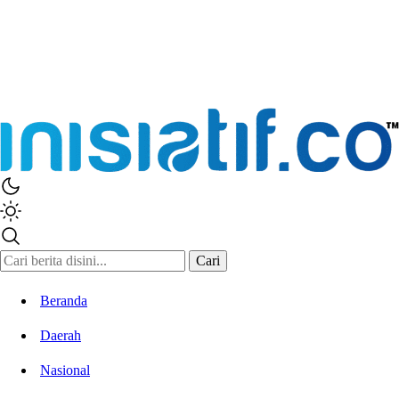
Inisiatif.co
Stay Connected Stay Informed
Cari
Beranda
Daerah
Nasional