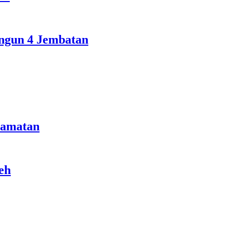
ngun 4 Jembatan
camatan
eh