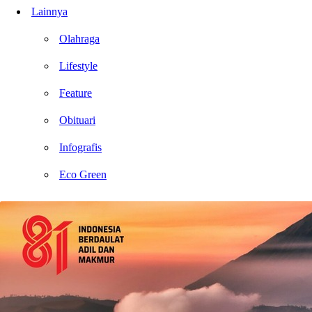
Lainnya
Olahraga
Lifestyle
Feature
Obituari
Infografis
Eco Green