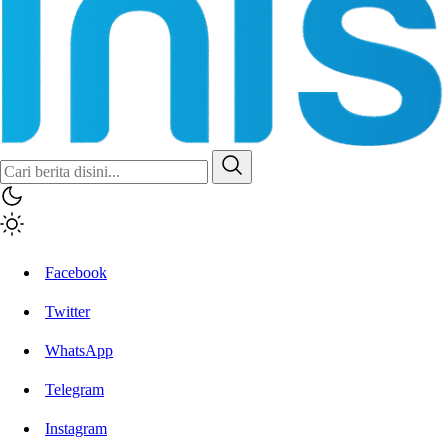
Inisiatif.co
Stay Connected Stay Informed
Facebook
Twitter
WhatsApp
Telegram
Instagram