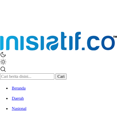
Inisiatif.co
Stay Connected Stay Informed
Cari
Beranda
Daerah
Nasional