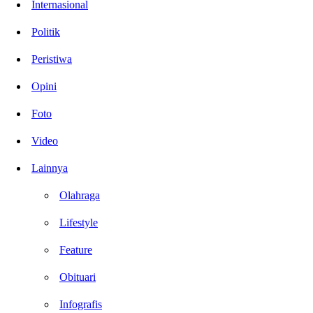
Internasional
Politik
Peristiwa
Opini
Foto
Video
Lainnya
Olahraga
Lifestyle
Feature
Obituari
Infografis