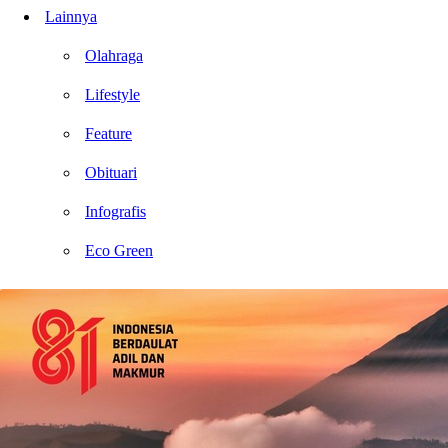
Lainnya
Olahraga
Lifestyle
Feature
Obituari
Infografis
Eco Green