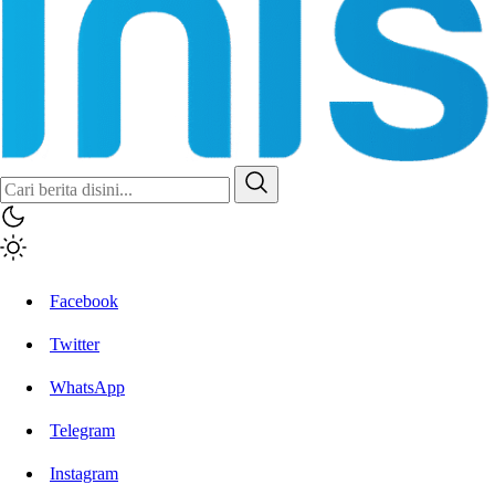
Inisiatif.co
Stay Connected Stay Informed
Facebook
Twitter
WhatsApp
Telegram
Instagram