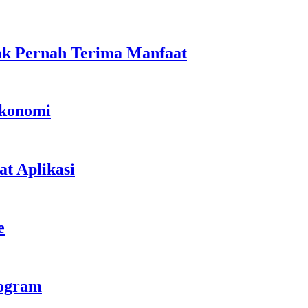
ak Pernah Terima Manfaat
Ekonomi
t Aplikasi
e
rogram