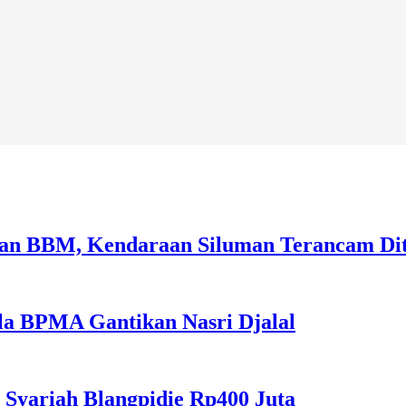
sian BBM, Kendaraan Siluman Terancam Di
la BPMA Gantikan Nasri Djalal
 Syariah Blangpidie Rp400 Juta