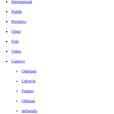
Internasional
Politik
Peristiwa
Opini
Foto
Video
Lainnya
Olahraga
Lifestyle
Feature
Obituari
Infografis