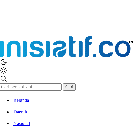
Inisiatif.co
Stay Connected Stay Informed
Cari
Beranda
Daerah
Nasional