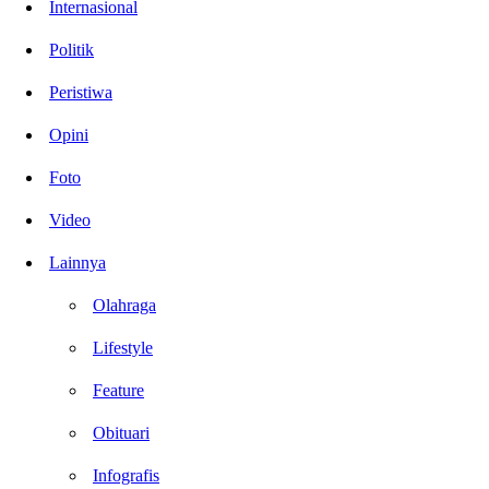
Internasional
Politik
Peristiwa
Opini
Foto
Video
Lainnya
Olahraga
Lifestyle
Feature
Obituari
Infografis