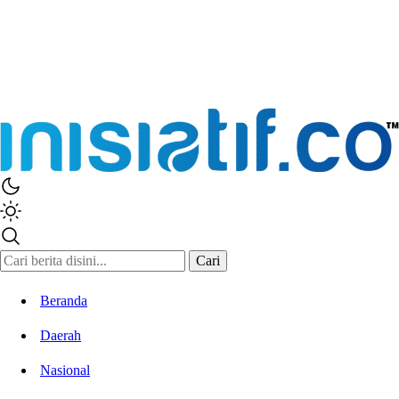
Inisiatif.co
Stay Connected Stay Informed
Cari
Beranda
Daerah
Nasional