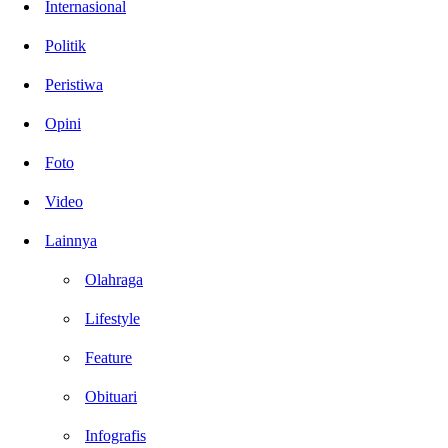
Internasional
Politik
Peristiwa
Opini
Foto
Video
Lainnya
Olahraga
Lifestyle
Feature
Obituari
Infografis