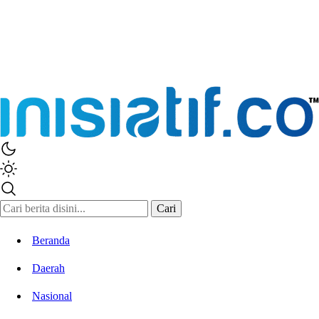
Inisiatif.co
Stay Connected Stay Informed
Cari
Beranda
Daerah
Nasional