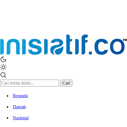
Inisiatif.co
Stay Connected Stay Informed
Cari
Beranda
Daerah
Nasional