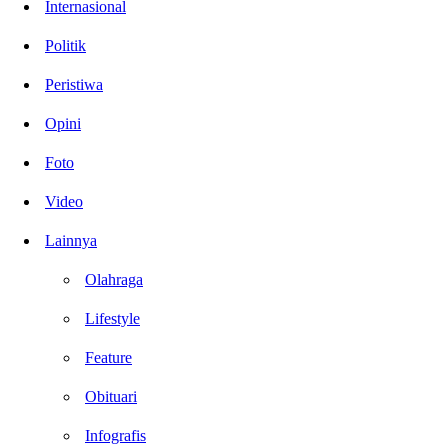
Internasional
Politik
Peristiwa
Opini
Foto
Video
Lainnya
Olahraga
Lifestyle
Feature
Obituari
Infografis