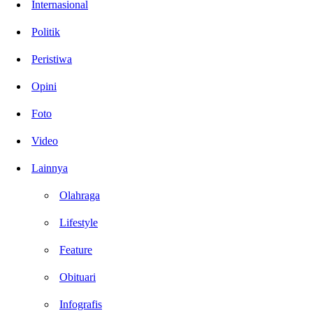
Internasional
Politik
Peristiwa
Opini
Foto
Video
Lainnya
Olahraga
Lifestyle
Feature
Obituari
Infografis