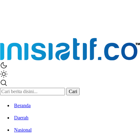
Inisiatif.co
Stay Connected Stay Informed
Cari
Beranda
Daerah
Nasional