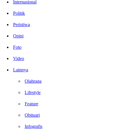
Internasional
Politik
Peristiwa
Opini
Foto
Video
Lainnya
Olahraga
Lifestyle
Feature
Obituari
Infografis