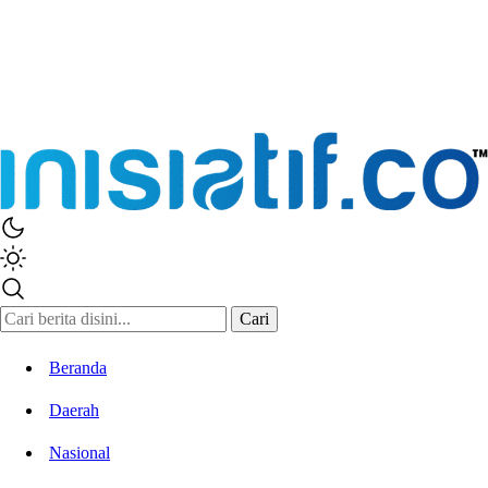
Inisiatif.co
Stay Connected Stay Informed
Cari
Beranda
Daerah
Nasional