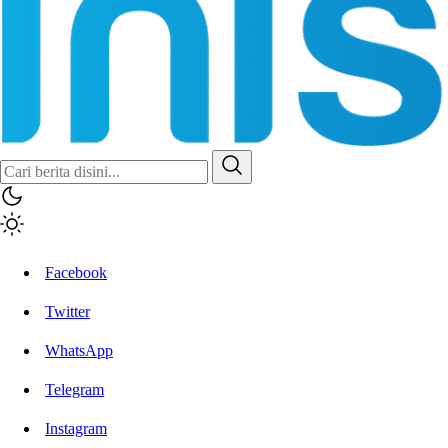
Inisiatif.co
Stay Connected Stay Informed
Facebook
Twitter
WhatsApp
Telegram
Instagram