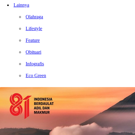
Lainnya
Olahraga
Lifestyle
Feature
Obituari
Infografis
Eco Green