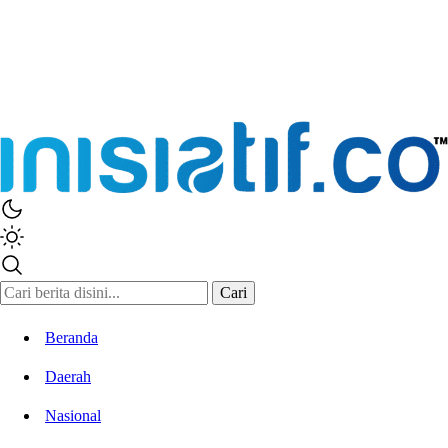
Inisiatif.co
Stay Connected Stay Informed
Cari
Beranda
Daerah
Nasional