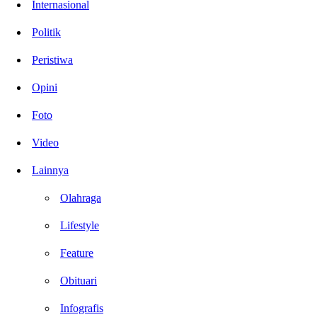
Internasional
Politik
Peristiwa
Opini
Foto
Video
Lainnya
Olahraga
Lifestyle
Feature
Obituari
Infografis