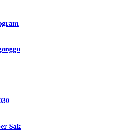
rogram
ganggu
030
per Sak