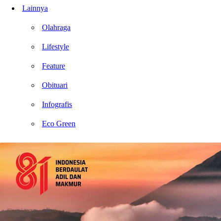
Lainnya
Olahraga
Lifestyle
Feature
Obituari
Infografis
Eco Green