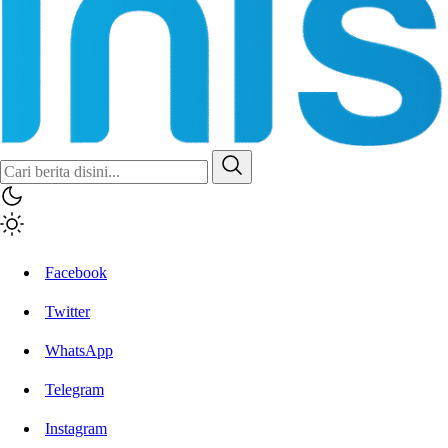
Inisiatif.co
Stay Connected Stay Informed
Facebook
Twitter
WhatsApp
Telegram
Instagram