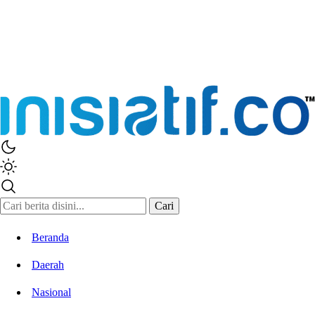
Inisiatif.co
Stay Connected Stay Informed
Cari
Beranda
Daerah
Nasional