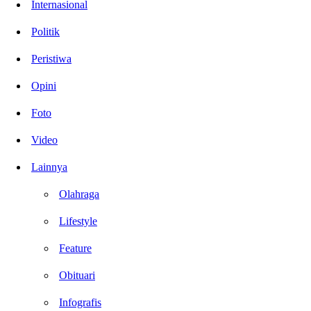
Internasional
Politik
Peristiwa
Opini
Foto
Video
Lainnya
Olahraga
Lifestyle
Feature
Obituari
Infografis