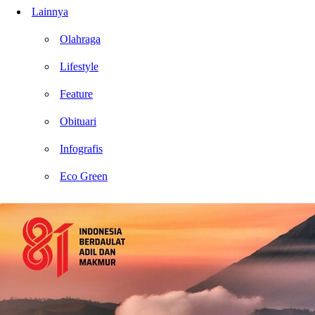
Lainnya
Olahraga
Lifestyle
Feature
Obituari
Infografis
Eco Green