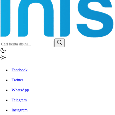
Inisiatif.co
Stay Connected Stay Informed
Facebook
Twitter
WhatsApp
Telegram
Instagram