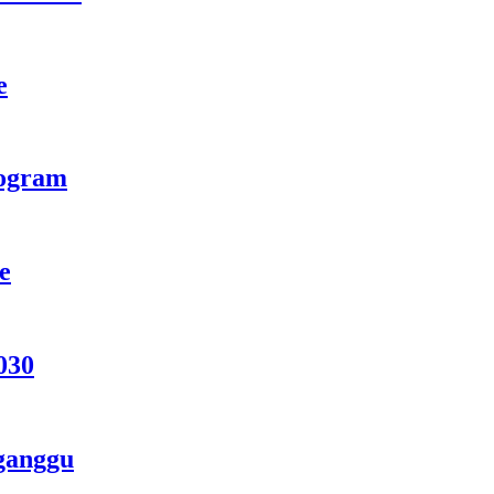
e
rogram
e
030
ganggu