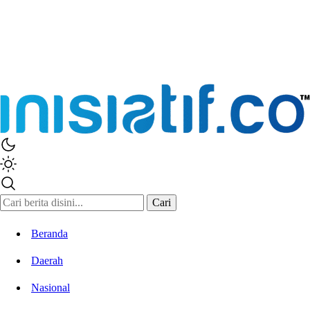
Inisiatif.co
Stay Connected Stay Informed
Cari
Beranda
Daerah
Nasional