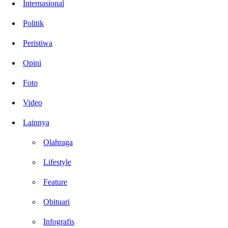
Internasional
Politik
Peristiwa
Opini
Foto
Video
Lainnya
Olahraga
Lifestyle
Feature
Obituari
Infografis