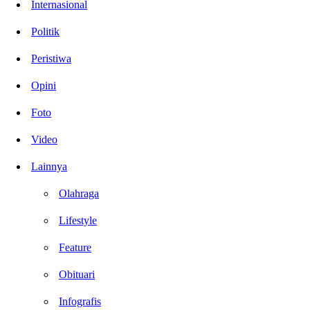
Internasional
Politik
Peristiwa
Opini
Foto
Video
Lainnya
Olahraga
Lifestyle
Feature
Obituari
Infografis