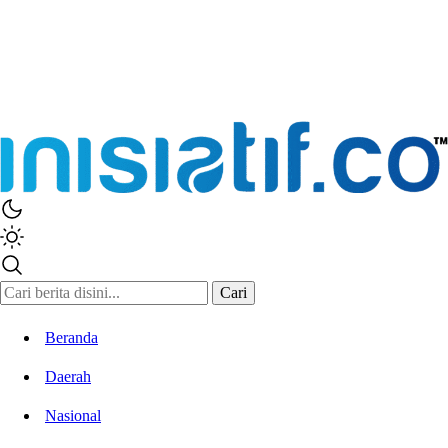
Inisiatif.co
Stay Connected Stay Informed
Cari
Beranda
Daerah
Nasional