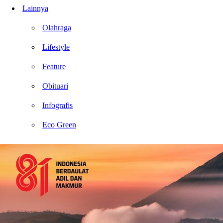
Lainnya
Olahraga
Lifestyle
Feature
Obituari
Infografis
Eco Green