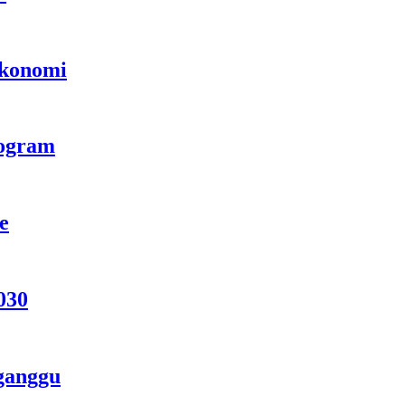
Ekonomi
rogram
e
030
ganggu