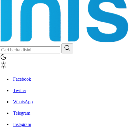
Inisiatif.co
Stay Connected Stay Informed
Facebook
Twitter
WhatsApp
Telegram
Instagram