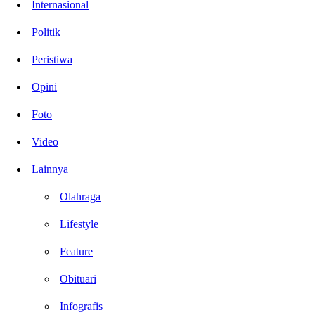
Internasional
Politik
Peristiwa
Opini
Foto
Video
Lainnya
Olahraga
Lifestyle
Feature
Obituari
Infografis