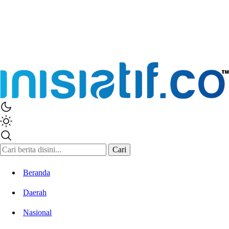
Inisiatif.co
Stay Connected Stay Informed
Cari
Beranda
Daerah
Nasional