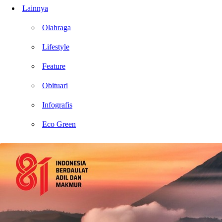
Lainnya
Olahraga
Lifestyle
Feature
Obituari
Infografis
Eco Green