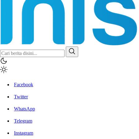
Inisiatif.co
Stay Connected Stay Informed
Facebook
Twitter
WhatsApp
Telegram
Instagram