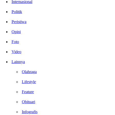
Internasional
Politik
Peristiwa
Opini
Foto
Video
Lainnya
Olahraga
Lifestyle
Feature
Obituari
Infografis