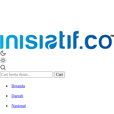
Inisiatif.co
Stay Connected Stay Informed
Cari
Beranda
Daerah
Nasional