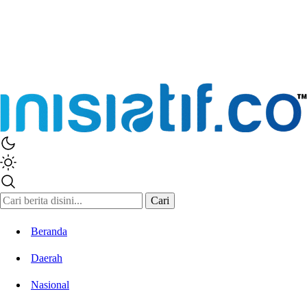
Inisiatif.co
Stay Connected Stay Informed
Cari
Beranda
Daerah
Nasional