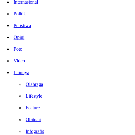
Internasional
Politik
Peristiwa
Opini
Foto
Video
Lainnya
Olahraga
Lifestyle
Feature
Obituari
Infografis