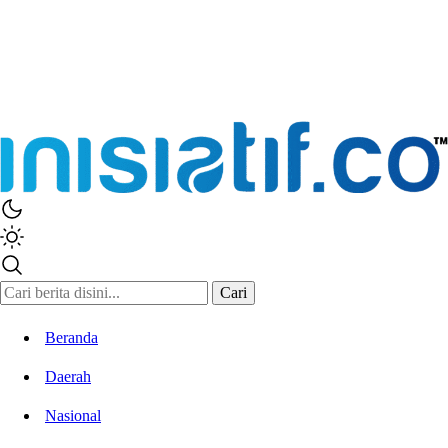
Inisiatif.co
Stay Connected Stay Informed
Cari
Beranda
Daerah
Nasional