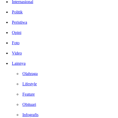
Internasional
Politik
Peristiwa
Opini
Foto
Video
Lainnya
Olahraga
Lifestyle
Feature
Obituari
Infografis