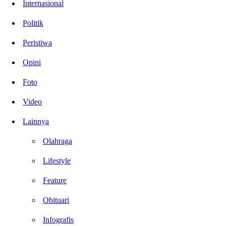
Internasional
Politik
Peristiwa
Opini
Foto
Video
Lainnya
Olahraga
Lifestyle
Feature
Obituari
Infografis