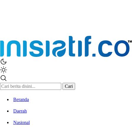
Inisiatif.co
Stay Connected Stay Informed
Cari
Beranda
Daerah
Nasional